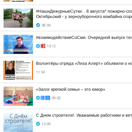
#НашиДежурныеСутки. . 8 августа* пожарно-спа
Октябрьский - у зерноуборочного комбайна сгоре
08:06
#взаимодействиеСоСми. Очередной выпуск те
10:12
Волонтёры отряда «Лиза Алерт» объявили о но
11:04
«Залог крепкой семьи – это юмор»
09:05
С Днем строителя!. Уважаемые работники и ве
10:09