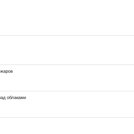
ожаров
над облаками