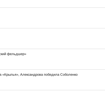
мский фельдшер»
ла «Крылья», Александрова победила Соболенко