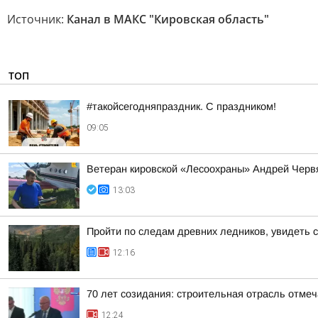
Источник:
Канал в МАКС "Кировская область"
ТОП
#такойсегодняпраздник. С праздником!
09:05
Ветеран кировской «Лесоохраны» Андрей Червя
13:03
Пройти по следам древних ледников, увидеть 
12:16
70 лет созидания: строительная отрасль отме
12:24