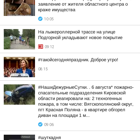
заявление от жителя областного центра о
краже имущества
10:05
На лыжероллерной трассе на улице
Подгорной укладывают новое покрытие
09:12
#такойсегодняпраздник. Доброе утро!
08:15
#НашиДежурныеСутки. . 6 августа* пожарно-
спасательные подразделения Кировской
области реагировали на: 2 техногенных
пожара, в том числе: Вятскополянский округ,
пгт Красная Поляна - в квартире обгорел
диван на площади 1 м...
09:06
#шуткадня