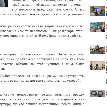
проблемами — её падением земли на кеды и
его неловким предложением совка. С его
ким беспорядком они создавали свой мир, полный
лкие рассеянности начали вырисовываться в более
ывалась о чем-то неведомом, и их разговоры стали
 менее внимательной, а её телефон, некогда забытый,
рфюмерии стал сигналом тревоги. Он мелькал в её
ом, пока однажды не обрушился на него, как гром
 чувства обмана, и, столкнувшись с ним, Саша
ся.
её. Все объяснения казались разумными: усталость,
астало время, когда доверие оказалось под угрозой.
д своим подозрением, решил выяснить правду.
гда он обнаружил, что доверие испарилось, как
артиру, где его ожидал неуспешный роман Лики с