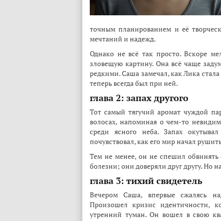
точным планированием и её творчес
мечтаний и надежд.
Однако не всё так просто. Вскоре ме
зловещую картину. Она всё чаще задум
редкими. Саша замечал, как Лика стала
теперь всегда был при ней.
глава 2: запах другого
Тот самый тягучий аромат чуждой па
волосах, напоминая о чем-то невидим
среди ясного неба. Запах окутывал
почувствовал, как его мир начал рушить
Тем не менее, он не спешил обвинять 
болезни; они доверяли друг другу. Но н
глава 3: тихий свидетель
Вечером Саша, впервые сжалясь на
Произошел кризис идентичности, ко
утренний туман. Он вошел в свою кв