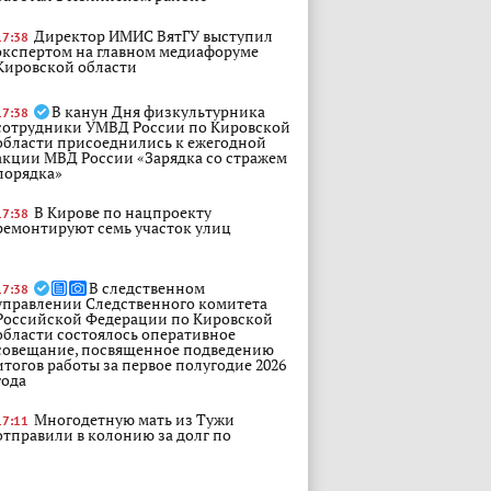
Директор ИМИС ВятГУ выступил
17:38
экспертом на главном медиафоруме
Кировской области
В канун Дня физкультурника
17:38
сотрудники УМВД России по Кировской
области присоеднились к ежегодной
акции МВД России «Зарядка со стражем
порядка»
В Кирове по нацпроекту
17:38
ремонтируют семь участок улиц
В следственном
17:38
управлении Следственного комитета
Российской Федерации по Кировской
области состоялось оперативное
совещание, посвященное подведению
итогов работы за первое полугодие 2026
года
Многодетную мать из Тужи
17:11
отправили в колонию за долг по
алиментам в 3,5 млн рублей