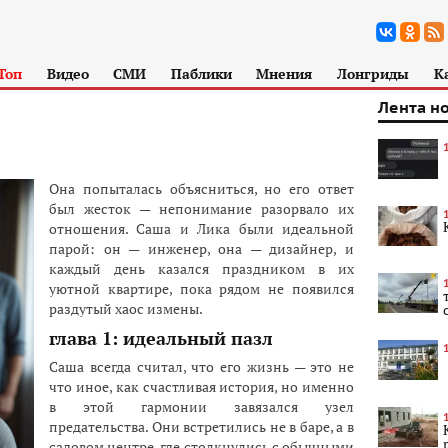
Топ
Видео
СМИ
Паблики
Мнения
Лонгриды
К
Лента н
Она попыталась объясниться, но его ответ
был жесток — непонимание разорвало их
отношения. Саша и Лика были идеальной
парой: он — инженер, она — дизайнер, и
каждый день казался праздником в их
уютной квартире, пока рядом не появился
раздутый хаос измены.
глава 1: идеальный пазл
Саша всегда считал, что его жизнь — это не
что иное, как счастливая история, но именно
в этой гармонии завязался узел
предательства. Они встретились не в баре, а в
садовом центре, где столкнулись с обычными