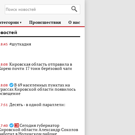
атегории
Происшествия
О нас
►
овостей
#шуткадня
18:45
Кировская область отправила в
18:08
Корею почти 17 тонн берёзовой чаги
В 69 населенных пунктах на
18:08
трассах Кировской области появилось
освещение
Десять - в одной параллели:
17:51
Сегодня губернатор
17:40
Кировской области Александр Соколов
работал в Нолинском районе