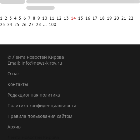
1
2
3
4
5
6
7
8
9
10
11
12
13
14
15
16
17
18
19
20
21
22
23
24
25
26
27
28
...
100
© Лента новостей Кирова
Email:
info@news-kirov.ru
О нас
Контакты
Редакционная политика
Политика конфиденциальности
Правила пользования сайтом
Архив
Лента новостей Кирова