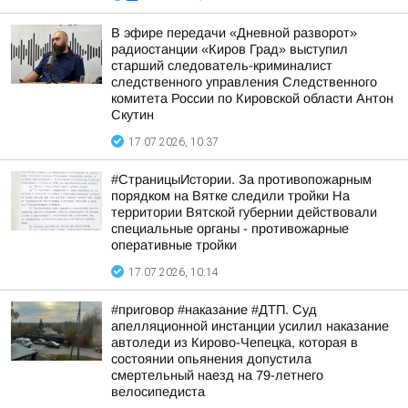
В эфире передачи «Дневной разворот»
радиостанции «Киров Град» выступил
старший следователь-криминалист
следственного управления Следственного
комитета России по Кировской области Антон
Скутин
17.07.2026, 10:37
#СтраницыИстории. За противопожарным
порядком на Вятке следили тройки На
территории Вятской губернии действовали
специальные органы - противожарные
оперативные тройки
17.07.2026, 10:14
#приговор #наказание #ДТП. Суд
апелляционной инстанции усилил наказание
автоледи из Кирово-Чепецка, которая в
состоянии опьянения допустила
смертельный наезд на 79-летнего
велосипедиста