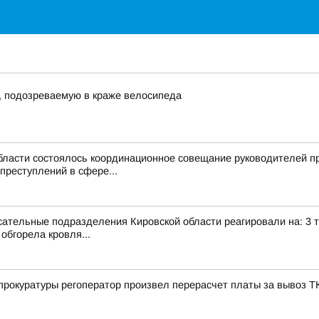
, подозреваемую в краже велосипеда
области состоялось координационное совещание руководителей п
преступлений в сфере...
тельные подразделения Кировской области реагировали на: 3 техн
обгорела кровля...
рокуратуры регоператор произвел перерасчет платы за вывоз Т