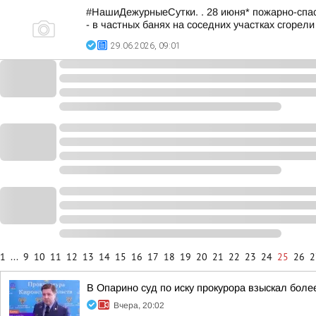
#НашиДежурныеСутки. . 28 июня* пожарно-спас
- в частных банях на соседних участках сгорели 
29.06.2026, 09:01
1
...
9
10
11
12
13
14
15
16
17
18
19
20
21
22
23
24
25
26
2
В Опарино суд по иску прокурора взыскал боле
Вчера, 20:02