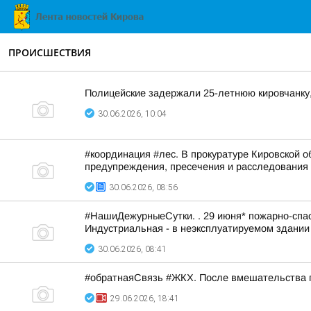
ПРОИСШЕСТВИЯ
Полицейские задержали 25-летнюю кировчанку
30.06.2026, 10:04
#координация #лес. В прокуратуре Кировской 
предупреждения, пресечения и расследования 
30.06.2026, 08:56
#НашиДежурныеСутки. . 29 июня* пожарно-спаса
Индустриальная - в неэксплуатируемом здании 
30.06.2026, 08:41
#обратнаяСвязь #ЖКХ. После вмешательства п
29.06.2026, 18:41