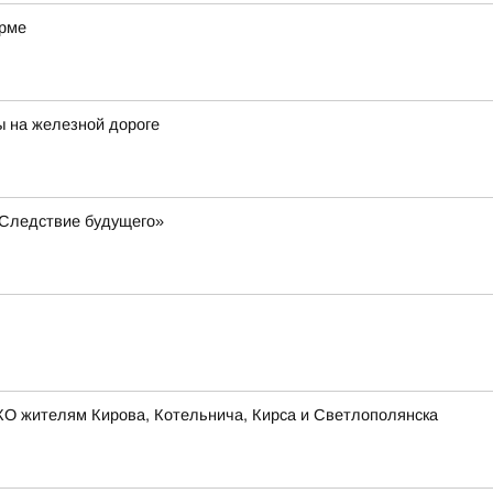
орме
ы на железной дороге
«Следствие будущего»
КО жителям Кирова, Котельнича, Кирса и Светлополянска