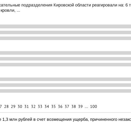
ательные подразделения Кировской области реагировали на: 6 те
кровли, ...
7
28
29
30
31
32
33
34
35
36
37
38
39
...
100
е 1,3 млн рублей в счет возмещения ущерба, причиненного незак