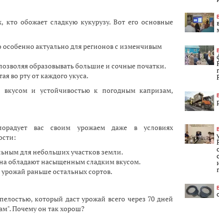
, кто обожает сладкую кукурузу. Вот его основные
о особенно актуально для регионов с изменчивым
 позволяя образовывать большие и сочные початки.
ая во рту от каждого укуса.
м вкусом и устойчивостью к погодным капризам,
порадует вас своим урожаем даже в условиях
ости:
еальным для небольших участков земли.
ерна обладают насыщенным сладким вкусом.
ь урожай раньше остальных сортов.
пелостью, который даст урожай всего через 70 дней
ам". Почему он так хорош?