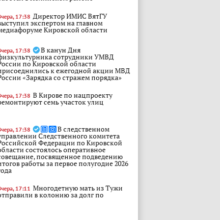
Директор ИМИС ВятГУ
Вчера, 17:38
выступил экспертом на главном
медиафоруме Кировской области
В канун Дня
Вчера, 17:38
физкультурника сотрудники УМВД
России по Кировской области
присоеднились к ежегодной акции МВД
России «Зарядка со стражем порядка»
В Кирове по нацпроекту
Вчера, 17:38
ремонтируют семь участок улиц
В следственном
Вчера, 17:38
управлении Следственного комитета
Российской Федерации по Кировской
области состоялось оперативное
совещание, посвященное подведению
итогов работы за первое полугодие 2026
года
Многодетную мать из Тужи
Вчера, 17:11
отправили в колонию за долг по
алиментам в 3,5 млн рублей